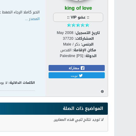
king of love
الخبر كاملا الرجاء الضغط ع
:: عضو VIP ::
المصدر ...
تاريخ التسجيل:
May 2008
المشاركات:
37720
الجنس:
ذكر / Male
مكان الإقامة:
القدس
الدولة:
Palestine [PS]
مشاركة
تويت
الكلمات الدلالية:
لا يوج
المواضيع ذات الصلة
لا توجد نتائج تلبي هذه المعايير.