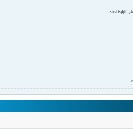
لى الرابط ادناه
د