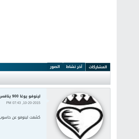
آخر نشاط
الصور
المشاركات
لينوفو يوغا 900 ينافس سيرفس بوك
10-20-2015, 07:43 PM
كشفت لينوفو عن حاسوب م