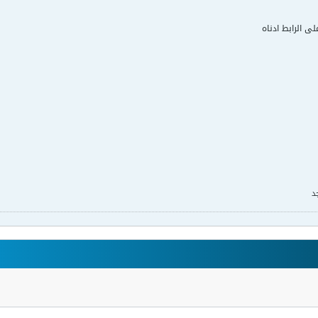
لى الرابط ادناه
د