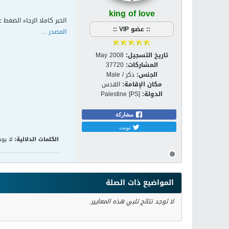
king of love
الخبر كاملا الرجاء الضغط ع
:: عضو VIP ::
المصدر ...
تاريخ التسجيل:
May 2008
المشاركات:
37720
الجنس:
ذكر / Male
مكان الإقامة:
القدس
الدولة:
Palestine [PS]
مشاركة
تويت
الكلمات الدلالية:
لا يوج
المواضيع ذات الصلة
لا توجد نتائج تلبي هذه المعايير.