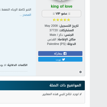
king of love
الخبر كاملا الرجاء الضغط ع
:: عضو VIP ::
المصدر ...
تاريخ التسجيل:
May 2008
المشاركات:
37720
الجنس:
ذكر / Male
مكان الإقامة:
القدس
الدولة:
Palestine [PS]
مشاركة
تويت
الكلمات الدلالية:
لا يوج
المواضيع ذات الصلة
لا توجد نتائج تلبي هذه المعايير.