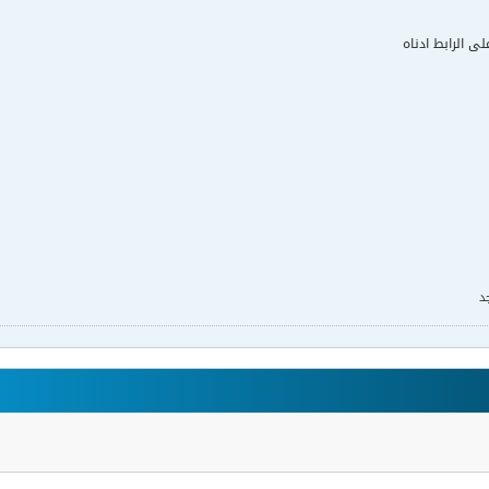
لى الرابط ادناه
د