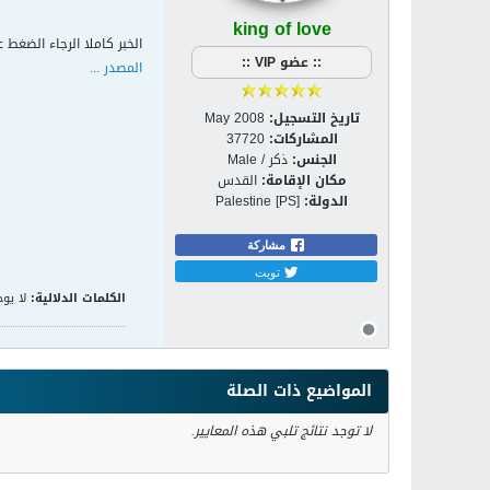
king of love
الخبر كاملا الرجاء الضغط ع
:: عضو VIP ::
المصدر ...
تاريخ التسجيل:
May 2008
المشاركات:
37720
الجنس:
ذكر / Male
مكان الإقامة:
القدس
الدولة:
Palestine [PS]
مشاركة
تويت
الكلمات الدلالية:
لا يوج
المواضيع ذات الصلة
لا توجد نتائج تلبي هذه المعايير.