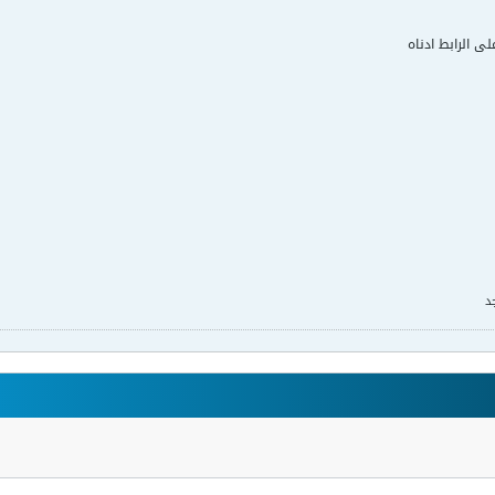
لى الرابط ادناه
د