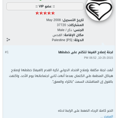
:: عضو VIP ::
تاريخ التسجيل:
May 2008
المشاركات:
37720
الجنس:
ذكر / Male
مكان الإقامة:
القدس
الدولة:
Palestine [PS]
لجنة إصلاح الفيفا تتكتم على خططها
#1
10-25-2015, 06:52 PM
أبقت لجنة مكلفة بإصلاح الاتحاد الدولي لكرة القدم (الفيفا) خططها لإصلاح
هياكل المنظمة طي الكتمان بعدما أنهت ثاني اجتماعاتها يوم الأحد، واكتفت
بالقول إن المناقشات اتسمت "بالثراء والعمق".
الخبر كاملا الرجاء الضغط على الرابط ادناه
المصدر ...