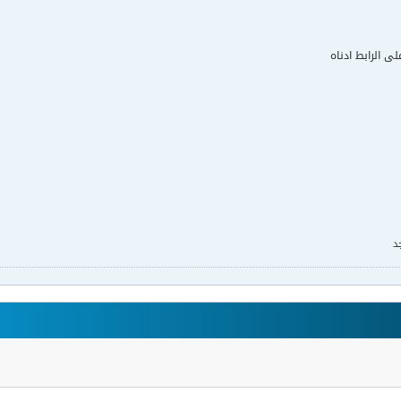
لى الرابط ادناه
د