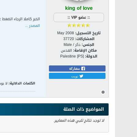
king of love
:: عضو VIP ::
الخبر كاملا الرجاء الضغط ع
المصدر ...
تاريخ التسجيل:
May 2008
المشاركات:
37720
الجنس:
ذكر / Male
مكان الإقامة:
القدس
الدولة:
Palestine [PS]
مشاركة
تويت
الكلمات الدلالية:
لا يوج
المواضيع ذات الصلة
لا توجد نتائج تلبي هذه المعايير.