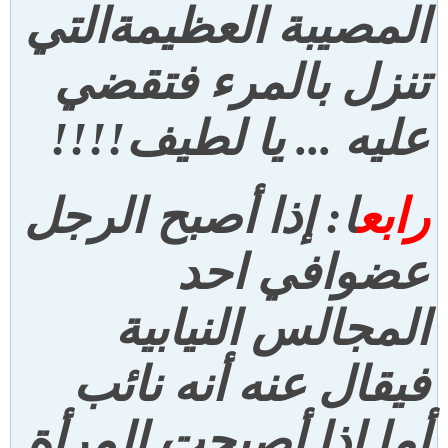
المصيبة العظيمة
التي
تنزل بالمرء فتقضي
عليه ... يا لطيف
!!!!
رابع
ا: إذا أصبح الرجل
عضوا
في احد
المجالس النيابية
فيقال عنه أنه نائب
أما إذا أصبحت المرأة