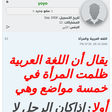
yoyo
:: عضو جديد ::
تاريخ التسجيل:
Sep 2008
المشاركات:
12
الجنس:
انثى
اللغه العربية والمرأة‏
#1
09-14-2009, 07:05 PM
يقال أن اللغة العربية
ظلمت المرأة في
خمسة مواضع وهي
أولا
: إذا
كان الرجل لا