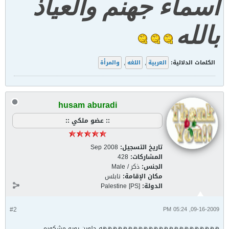
أسماء جهنم والعياذ
بالله
الكلمات الدلالية:
العربية
,
اللغه
,
والمرأة‏
husam aburadi
:: عضو ملكي ::
تاريخ التسجيل:
Sep 2008
المشاركات:
428
الجنس:
ذكر / Male
مكان الإقامة:
نابلس
الدولة:
Palestine [PS]
#2
09-16-2009, 05:24 PM
هههههههههههههههههههههههه حلوين يويو مشكوره