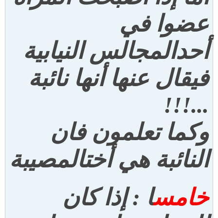
عضوا في
أحدا
لمجالس النيابية
فيقال عنها أنها نائبة
...!!!
وكما تعلمون فان
النائبة هي أخت
المصيبة
خامس
ا : إذا كان