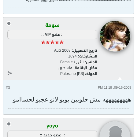
سومة
:: عضو VIP ::
تاريخ التسجيل:
Aug 2008
المشاركات:
1694
الجنس:
انثى / Female
مكان الإقامة:
فلسطين
الدولة:
Palestine [PS]
#3
09-16-2009, 11:18 PM
هههههههههه مش حلويين يويو لانو عجبو لحساامو
yoyo
:: عضو جديد ::