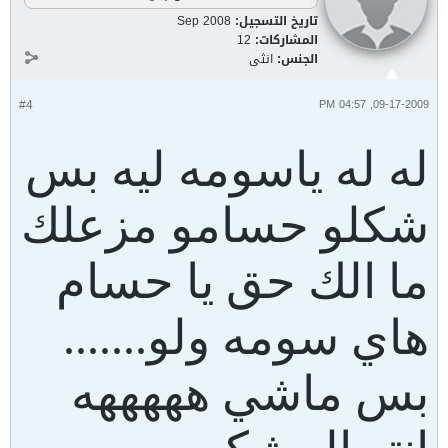
تاريخ التسجيل:
Sep 2008
المشاركات:
12
الجنس:
انثى
#4
09-17-2009, 04:57 PM
له له ياسومه ليه بس
شكلو حسامو مزعلك
ما الك حق يا حسام
هاي سومه ولو.......
بس ماشي هههههه