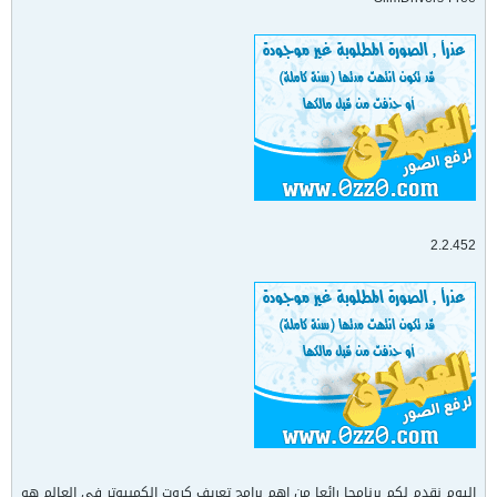
2.2.452
اليوم نقدم لكم برنامجا رائعا من اهم برامج تعريف كروت الكمبيوتر فى العالم هو