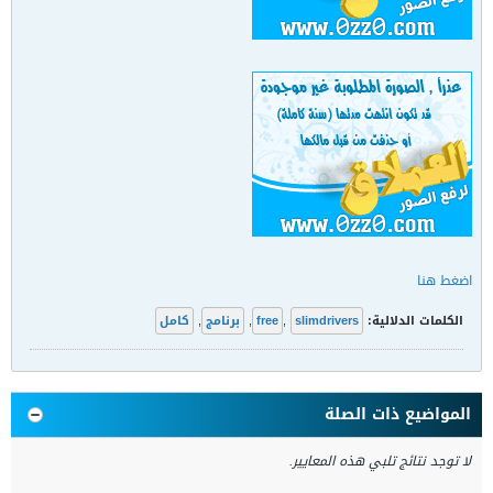
اضغط هنا
الكلمات الدلالية:
slimdrivers
,
free
,
برنامج
,
كامل
المواضيع ذات الصلة
لا توجد نتائج تلبي هذه المعايير.