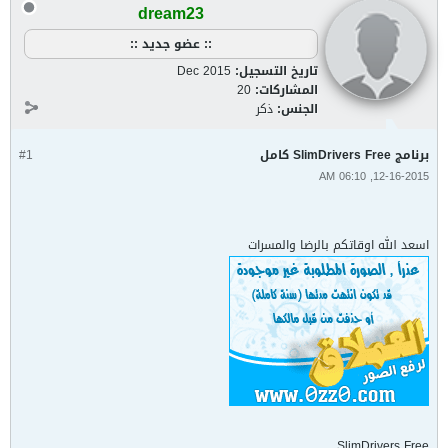
dream23
:: عضو جديد ::
تاريخ التسجيل:
Dec 2015
المشاركات:
20
الجنس:
ذكر
برنامج SlimDrivers Free كامل
#1
12-16-2015, 06:10 AM
اسعد الله اوقاتكم بالرضا والمسرات
SlimDrivers Free