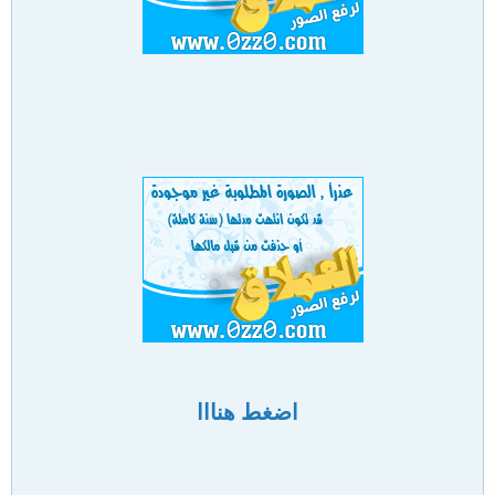
اضغط هنااا