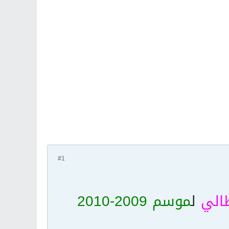
#1
طالي
ل
موسم 2009-2010