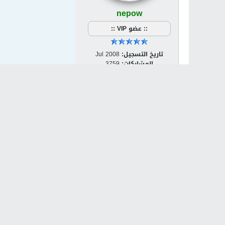
nepow
:: عضو VIP ::
تاريخ التسجيل:
Jul 2008
المشاركات:
3759
الجنس:
ذكر
مكان الإقامة:
نابلس
مشاركة
تويت