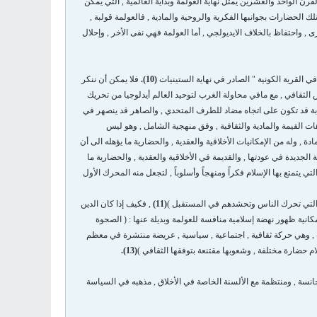
قرن الواحد والعشرين يمثل نهاية العولمة وبداية العالمية , التي يمكن
لك الحضارات بجوانبها الفكرية والروحية والمادية , فالعولمة قولبة ,
ى , واحتفاظ بالخلاف الايديولجي , أما العولمة فهي نفى الأخر , وإحلال
ي القرية الكونية " الصادر في نهاية الستينيات
(10).
فلا يمكن أن ننكر
 الثقافي , مع مافي محاولة الغرب لتوحيد العالم أيدلوجيا من تحريك
ابة قد تكون على اتجاه مضاد للطرف المتحدي , والصاهر قد ينصهر في
ات القيمة والمادية والثقافية , وفق منهجية الشامل , وهو ليس
, وله من الإمكانيات الأخلاقية والعقدية , والحضارية ما يؤهله الى أن
 الجديدة في عودتها , والقديمة في الأخلاقية والعقدية , والحضارية ما
 يتمتع بها الإسلام فكراً ومنهجاً وأسلوباً , لتجعل منه المحرك الأول
ية التي تحرك الناس وتحشدهم في المستقبل )
(11)
, فكيف إذا كان الدين
مكانية ظهور نهضة إسلامية منافسة للعولمة وبديلة عنها : ( الصحوة
يب , وهي حركة ثقافية , اجتماعية , سياسية , عريضة منتشرة في معظم
ام حضارة مختلفة , وشعوبها مقتنعة بتوفقها الثقافي )
(13).
جانسة , ومنتظمة مع الألسنة الخاصة في الأخلاق , مذهبه في السياسة