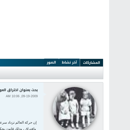
آخر نشاط
الصور
المشاركات
بحث بعنوان اختراق العو
09-19-2009, 10:06 AM
إن حركة العالم تزداد سرعة
وافتراق ، وذلك قانون يحك