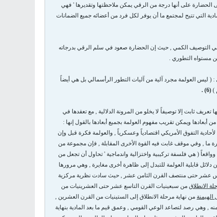
إلى الحضارة على أنها درجة من الرقي يمكن ملاحظتها وتقديرها ' فهي
ادية التي تتيح لمجتمع ما أن يوفر لكل فرد من أعضائه جميع الضمانات
ي التوصيف الكمي , حيث إن الحضارة صعود في سلم الرقي بدرجاته
ن مستواه التطوري .
ي : ( ليس العولمة مجرد آلية من آليات التطور الرأسمالي بل هي أيضاً
)
(6) .
ريف ثابت إلا توصيفاً لا يخلو من المرونة الدلالية , مع تعقدها في
من أبعادها ويمكن تقريب مفهوم العولمة بجميع أبعادها بالقول إنها :
أحادية التفوق الأمريكي اقتصادياً وعسكرياً , والعولمة فكرة قبل وإن
ة ما , وفي موقف غابت فيه القوة الأخرى المقابلة , فإن مجموعة من
وواقعاً ( هي فلسفة تركيبية واختزالية واندماجية ' تحاول أن تجعل من
 دلائل قابلية العولمة للتبدل إلى ظاهرة أخرى مغايرة , وهي مرورها
مس عشر حتى منتصف القرن الثامن عشر , حيث سادت نظرية مركزية
لة الانطلاق
من سبعينيات القرن التاسع عشر حتى العشرينيات من
الهيمنة
من نهاية مرحلة الانطلاق إلى الستينيات من القرن العشرين ,
 , وهي رصد لتصاعد الوعي القومي , وعمق قيم ما بعد المادية بنهاية