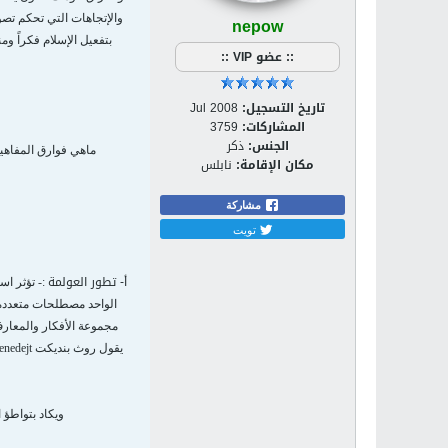
nepow
والإتجاهات التي تحكم تصور
بتفعيل الإسلام فكراً و
:: عضو VIP ::
تاريخ التسجيل:
Jul 2008
المشاركات:
3759
الجنس:
ذكر
ماهي فوارق المفاهيم
مكان الإقامة:
نابلس
مشاركة
تويت
- تطور العولمة
أ
:- تؤثر اس
الواحد مصطلحات متعددة ,
مجموعة الأفكار والمعارف
ويكاد بتواطؤ 