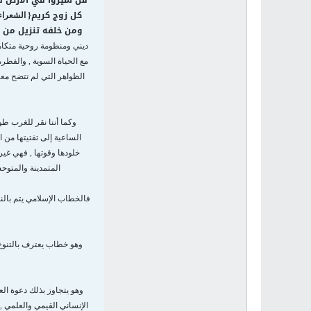
قل سيروا في الأرض فا
كل زوج كريم
{
الشعراء 
ومن خلفه تنزيل من 
ديني ومنظومة روحية متكامل
مع الحياة السوية , والفطر
الظواهر التي لم تتضح معال
وكما أننا نقر للغرب طو
الساعية إلى تفتيتها من ا
خلودها وقوتها , فهي غير
المتمدينة والمتو
فالخطاب الإسلامي يتم بالنق
وهو خطاب يعترف بالتنوع 
وهو يتجاوز بذلك دعوة ال
الإنساني القيمي والعلمي ,