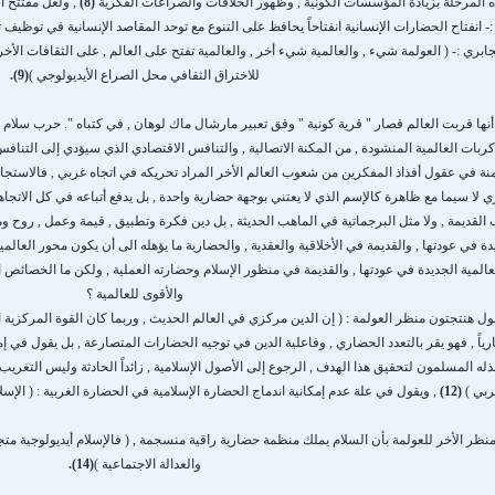
ه المرحلة بزيادة المؤسسات الكونية , وظهور الخلافات والصراعات الفكرية
(8)
, ولعل مفتتح ال
:- انفتاح الحضارات الإنسانية انفتاحاً يحافظ على التنوع مع توحد المقاصد الإنسانية في توظيف ت
جابري :- ( العولمة شيء , والعالمية شيء أخر , والعالمية تفتح على العالم , على الثقافات الأخر
للاختراق الثقافي محل الصراع الأيديولوجي )
(9).
نها قربت العالم فصار " قرية كونية " وفق تعبير مارشال ماك لوهان , في كتباه ". حرب سلام ف
ربات العالمية المنشودة , من المكنة الاتصالية , والتنافس الاقتصادي الذي سيؤدي إلى التنافس
نة في عقول أفذاذ المفكرين من شعوب العالم الأخر المراد تحريكه في اتجاه غربي , فالاستج
 لا سيما مع ظاهرة كالإسم الذي لا يعتني بوجهة حضارية واحدة , بل يدفع أتباعه في كل الاتجاه
قديمة , ولا مثل البرجماتية في الماهب الحديثة , بل دين فكرة وتطبيق , قيمة وعمل , روح ومادة 
ة في عودتها , والقديمة في الأخلاقية والعقدية , والحضارية ما يؤهله الى أن يكون محور العالمية
المية الجديدة في عودتها , والقديمة في منظور الإسلام وحضارته العملية , ولكن ما الخصائص التي
والأقوى للعالمية ؟
قول هنتجتون منظر العولمة : ( إن الدين مركزي في العالم الحديث , وربما كان القوة المركز
ارياً , فهو يقر بالتعدد الحضاري , وفاعلية الدين في توجيه الحضارات المتصارعة , بل يقول في إ
بذله المسلمون لتحقيق هذا الهدف , الرجوع إلى الأصول الإسلامية , زائداً الحادثة وليس التغر
عربي )
(12)
, ويقول في علة عدم إمكانية اندماج الحضارة الإسلامية في الحضارة الغربية : ( الإسل
نظر الأخر للعولمة بأن السلام يملك منظمة حضارية راقية منسجمة , ( فالإسلام أيديولوجية مت
والعدالة الاجتماعية )
(14).