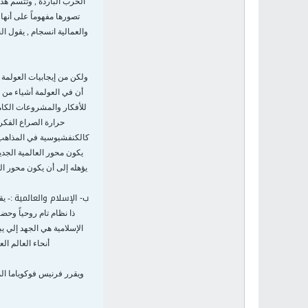
الحرب الباردة , وتتسم هذ
تصورها مفهوماً على أنها 
والعمالية انسجام , يقول ال
ولكن من إيجابيات العولمة أ
أن في العولمة أشياء من ك
للأفكار والمشروعات الكام
حرارة الصراع الفكري
كالكنفشيوسية في المذاهب ال
يكون محور العالمية الجديد
يؤهله إلى أن يكون محور الع
ب- الإسلام والعالمية
:- ي
ذا نظام تام روحياً وحض
الإسلامية هي الجهد إلي ي
أنحاء العالم ال
ويقرر فرنيس فوكوياما الم