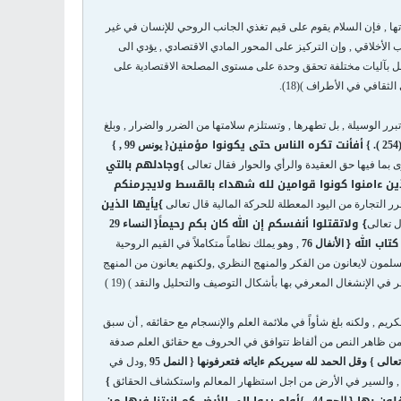
وياتها , فإن السلام يقوم على قيم تغذي الجانب الروحي للإنسان في غير
ب الأخلاقي , وإن التركيز على المحور المادي الاقتصادي , يؤدي الى
 تعمل بآليات مختلفة تحقق وحدة على مستوى المصلحة الاقتصادية على
ثقافي في الأطراف )(18).
تبرر الوسيلة , بل تطهرها , وتستلزم سلامتها من الضرر والضرار , وبلغ
أفأنت تكره الناس حتى يكونوا مؤمنين
.
}
{
يونس 99 ,
}
وجادلهم بالتي
}
ذين ءامنوا كونوا قوامين لله شهداء بالقسط ولايجرمنكم
}
يأيها الذين
حرر التجارة من اليود المعطلة للحركة المالية قال تعالى
}
ولاتقتلوا أنفسكم إن الله كان بكم رحيماً
{
ل تعالى
ا
لنساء 29
تاب الله
{
الأنفال 76
, وهو يملك نظاماً متكاملاً في القيم الروحية
لمسلمون لايعانون من الفكر والمنهج النظري ,ولكنهم يعانون من المنهج
 في الإنشغال المعرفي بها بأشكال التوصيف والتحليل والنقد ) (19 )
كريم , ولكنه بلغ شأواً في ملائمة العلم والإنسجام مع حقائقه , أن سبق
ادر من ظاهر النص من ألفاظ تتوافق في الحروف مع حقائق العلم صدفة
}
وقل الحمد لله سيريكم ءاياته فتعرفونها
{
النمل 95
,ودل في
أمل , والسير في الأرض من اجل استظهار المعالم واستكشاف الحقائق
}