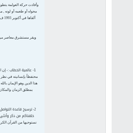
وأفادت حركة العولمة بتطور
محواه أو طعمه أو لونه , م
ألقا
ويقر مستشرق معاصر مرموق 
1- عالمية الخطاب
:- إن 
محتفظاً بإنسانيته في نظر ا
هذا الدين وهو الإيمان بالل
بمطلق الزمان والمكان و
ترسيخ قاعدة التواصل
2-
خلقناكم من ذكر وأنثى و