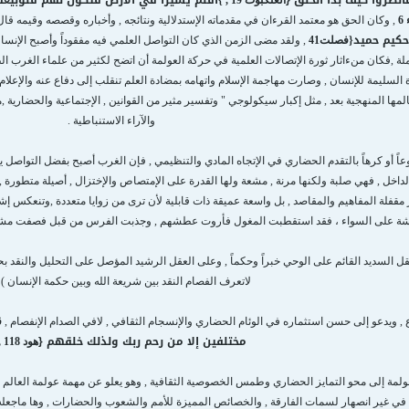
نظروا كيف بدأ الخلق
{
أفلم يسيرا في الأرض فتكون لهم قلوب
يعق
العنكبوت 19 ,
}
6
, وكان الحق هو معتمد القرءان في مقدماته الإستدلالية ونتائجه , وأخباره وقصصه وقيمه 
حكيم حميد
{
فصلت
41
, ولقد مضى الزمن الذي كان التواصل العلمي فيه مفقوداً وأصبح الإنسان 
ة ,فكان منءاثار ثورة الإتصالات العلمية في حركة العولمة أن اتضح لكثير من علماء الغرب ال
ة السليمة للإنسان , وصارت مهاجمة الإسلام واتهامه بمضادة العلم تنقلب إلى دفاع عنه والإعل
مها المنهجية بعد , مثل إكبار سيكولوجي " وتفسير مثير من القوانين , الإجتماعية والحضارية ,مع 
والآراء الاستنباطية .
عاً أو كرهاً بالتقدم الحضاري في الإتجاه المادي والتنظيمي , فإن الغرب أصبح بفضل التواصل يقر
لداخل , فهي صلبة ولكنها مرنة , مشعة ولها القدرة على الإمتصاص والإختزال , أصيلة متطورة , 
 مقفلة المفاهيم والمقاصد , بل واسعة عميقة ذات قابلية لأن ترى من زوايا متعددة ,وتنعكس إش
حشة على السواء ، فقد استقطبت المغول فأروت عطشهم , وجذبت الفرس من قبل فصفت مشا وب
ل السديد القائم على الوحي خبراً وحكماً , وعلى العقل الرشيد المؤصل على التحليل والنقد بحثاً
لاتعرف الفصام النقد بين شريعة الله وبين حكمة الإنسان ) (20 ) 
, ويدعو إلى حسن استثماره في الوئام الحضاري والإنسجام الثقافي , لافي الصدام الإنفصام ,
ق
مختلفين إلا من رحم ربك ولذلك خلقهم
{
هود 118 ,119 .
عولمة إلى محو التمايز الحضاري وطمس الخصوصية الثقافية , وهو يعلو عن مهمة عولمة العالم
 في غير انصهار لسمات الفارقة , والخصائص المميزة للأمم والشعوب والحضارات , وها ماجعله 