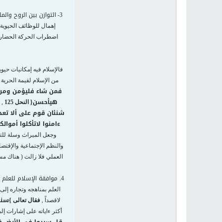
التوازن بين الروح والما
3-
إهمال للوظائف الحيوية ا
اضطراب الحركة الحضارية 
فالإسلام فيه إمكانيات حيوي
من الإسلام لقيمة الحرية 
فمن شاء فليؤمن ومن 
هي
أحسن
{
النحل 125
, 
شنئان قوم على ألا تعد
ءامنوا لاتأكلوا أموال
وجعل الميراث وسلة للتو
والنظم الإجتماعية والإقتصا
العملي فلا زالت ( هناك مسا
. موافقة الإسلام للعلم
4
:
العلم بمناهجه وتجاره إلى
سنر
لاقصداً ,
فقال تعالى
}
أكثر ءاياته على إشارات إ