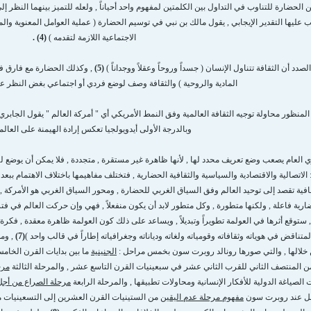
 الحضارة للتناوب في التداول بين الكلمتين لمفهوم واحد أحياناً , ولعله للتميز بينهما النظر 
ليها التقدير الإيجابي , يقول مالك بن نبي في توسيم الحضارة ( عملية العوامل المعنوية والم
الاجتماعية اللازمة لتقدمه )
(4) .
صدد أن الثقافة تتناول الإنسان ( جسداً وروحاً وعقلاً ووجداناً )
(5)
, وكذلك الحضارة مع فارق ف
المادية والروحية ) والثقافة وصف لوضع فردي أو اجتماعي بغض النظر ع
ى المنظور محاولة توجيه الثقافة العالمية وفق النمط الأمريكي أي " أمركة العالم " يقول الجابر
وبالدرجة الأولى أيدويولجيا تعكس إرادة الهيمنة على العالم 
لعام يصعب وضع تعريف محدد لها , لأنها ظاهرة غير مستقرة , متجددة , فلا يمكن أن يوضع لها تع
الاتصالية والاقتصادية والسياسية والثقافية الحضارية , فتختلف مفاهيمها باختلاف الاهتمام ببعد 
افية تقصد إلى توحيد العالم وفق السياق الغربي للحضارة , ومحور السياق الغربي هو الأمركة , ل
ية فاعلة , ولكنها متطورة , وكل متطور لابد أن يكون منفعلاً , فهي وإن حركت العالم في فتر
 ستوقع أثرها في العولمة تطويراً وتبديلاً , ويساعد على ذلك كون العولمة ظاهرة معقدة , فكرة 
لمتناقض في هوياته وثقافاته وقومياته ولغاته ودياناته وجغرافياته إطاراً في قالب واحد )
(7)
, ومن
 خلالها , والتي صورها رونالد روبرت سون بخمس مراحل :
الجنينية
ما بين بدايات القرن الخا
 المنتصف الثاني للقرب الثاني عشر في سبعينيات القرن التاسع عشر , والمرحلة الثالثة
مرح
الصياغة الدولية للأفكار الإنسانية ومحاولات تطبيقها , والمرحلة الرابعة
مرحلة الصراع من أجل 
حمل عند روبرت سون
مفهوم مرحلة عدم اليقين
من الستينيات القرن العشرين إلى التسعينيات منه