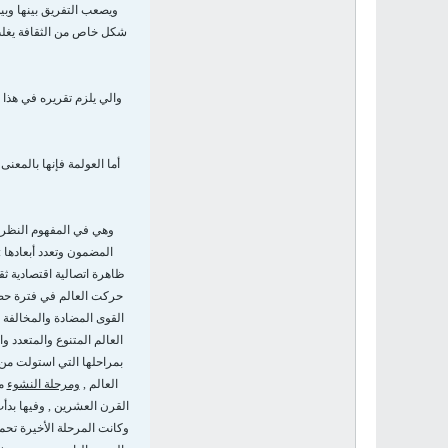
ويصعب التفريق بينها وبين
شكل خاص من الثقافة يغلب ع
والي يلزم تقريره في هذا ال
أما العولمة فإنها بالمعن
وهي في المفهوم النظري ا
المضمون وتعدد أبعادها : 
ظاهرة اتصالية اقتصادية ثق
حركت العالم في فترة حضار
القوى المضادة والمخالفة ,
العالم المتنوع والمتعدد وا
بمراحلها التي استولت من
العالم ,
ومرحلة النشوء
من
القرن العشرين , وفيها بدأت 
وكانت المرحلة الأخيرة ت