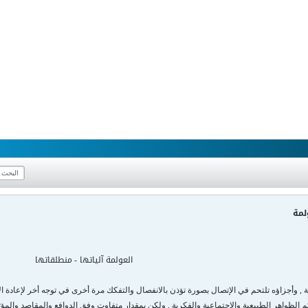
لمة
العولمة آلياتها
منطلقاتها
-
 , وأجزاؤه تلتحم في الإتصال بصورة تؤذن بالانفصال والتفكك مرة أخرى في توجه أخر لإعادة الا
م الظواهر الطبيعية والإجتماعية والفكرية , ولكن بمقدار متفاوت وفق الدوافع والمقاصد وا