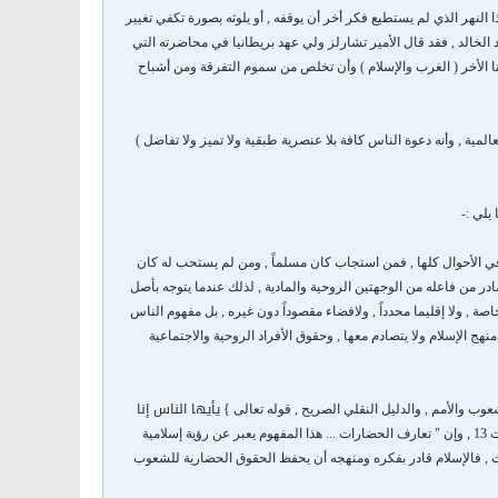
نهر الذي لم يستطيع فكر أخر أن يوقفه , أو يلوثه بصورة تكفي تغيير
الخالد , فقد قال الأمير تشارلز ولي عهد بريطانيا في محاضرته التي
فهم كل منا الأخر ( الغرب والإسلام ) وأن تخلص من سموم التفرقة ومن أشباح
ة , وأنه دعوة الناس كافة بلا عنصرية طبقية ولا تميز ولا تفاضل )
يلي :-
في الأحوال كلها , فمن استجاب كان مسلماً , ومن لم يستحب له كان
صادر من فاعله من الوجهتين الروحية والمادية , لذلك عندما يتوجه بأصل
صة , ولا إقليما محدداً , ولافضاء مقصوداً دون غيره , بل مفهوم الناس
هج الإسلام ولا يتصادم معها , وحقوق الأفراد الروحية والاجتماعية
يأيها الناس إنا
لشعوب والأمم , والدليل النقلي الصريح , قوله تعالى }
{ الحجرات 13 , وإن " تعارف الحضارات ... هذا المفهوم يعبر عن رؤية إسلامية
حوار الحضارات , فالإسلام قادر بفكره ومنهجه أن يحفظ الحقوق الحضارية للشعوب