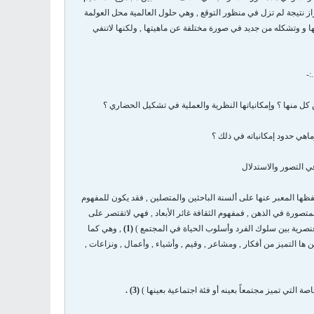
راز نتيجة لم تزل في منظور التوقع , وهي حلول العالمية محل العولمة
ها و وتشكله من جديد في صورة مختلفة عن ماهيتها , ولكنها لاتنفي
:-
ص كل منها ؟ وإمكانياتها النظرية والعملية في تشكيل الحضاري ؟
اهي حدود إمكانياته في ذلك ؟
ي التصور والاستدلال
ظها المعبر عنها على ألسنة الباحثين والمتصلين , فقد يكون للمفهوم
متصورة في الذهن , فمفهوم الثقافة غائر الأبعاد , فهي لاتقتصر على
 عنصرية بين سلوك الفرد وأسلوب الحياة في المجتمع )
(1)
, وهي كما
ا يندرج من ها التميز من أفكار , ومشاعر , وقيم , وأشياء , وأعمال , ونزاعات ,
 التي تميز مجتمعاً بعينه أو فئة اجتماعية بعينها )
(3) .