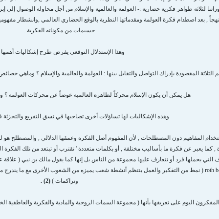
اتنا لثلاثة ظواهر فكرية حضارية :- العولمة والعالمية والإسلام من أجل محاولة الوصول إلى إب
منهجاً , بعد اصطدام فكرة العولمة ومقدماتها النظرية بالوقع الحضاري العالمي ,وانشطار مفهوم
جسيمات من مكوناته الفكرية .
وهذا الإستدلال التوقعي يفرض طرح إشكاليات أهمها .
 الثلاثة المقصودة بإدراك التواصل والتقابل بينها : العولمة والعالمية والإسلام ؟ وماهي خصائ
هل يمكن أن يكون الإسلام محركاً لظاهرة العالمية عوضاً عن محركات العولمة ؟ وم
وهذه الإشكاليات لها تساؤلات أخرى تصاحبها في نسق التفريع والتجزئة ف
تخدام المفاهيم دون المصطلحات , لأن المفهوم أصل الفكرة وعمقها الدلالي , والمصطلح هو لف
 كما يعبر عن فكرة ما بأساليب مختلفة , أو بكلمات متعددة ' تقترب أو تبتعد من تلك الفكرة ال
 التي يحملها فرد أو تتعارف عليها مجموعة من الناس بل إنها كما يقول مالك بن نبي ( علاقة
يقول روث بنديكت roth benedejt ( نمط من التفكير والعمل ينتظم أنشطة شعب يميزه من الشعوب الأخرى مع م
وتراكمات )
(2) .
المفكرون اليوم على تعريفها بأنها ( مجموعة السمات الروحية والمادية والفكرية والعاطفية الخاصة