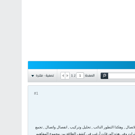
تصفية - فلترة
الصفحة
لـ
1
#1
تصال , وهكذا التطور الدائب , تحليل وتركيب , انفصال واتصال , تجمع
لمؤثرات وفي هذه الورقات أرغب في كشف العلاقة بين مجموع المفاهيم