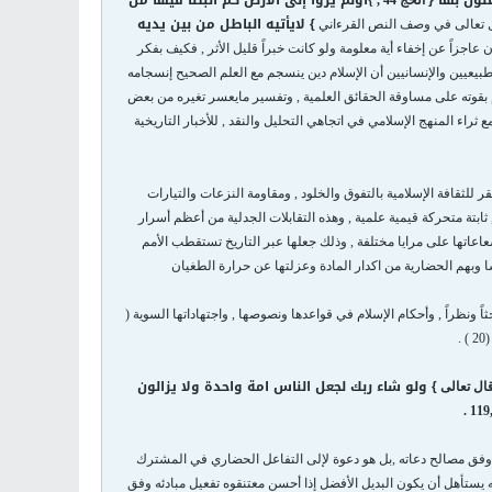
لون بها
{
أولم يروا إلى الأرض كم انبتنا فيها من
الحج 44 ,
}
}
لايأتيه الباطل من بين يديه
قال تعالى في وصف النص القرءاني
عاجزاً عن إخفاء أية معلومة ولو كانت خبراً قليل الأثر , فكيف بفكر
طبيعيين والإنسانيين أن الإسلام دين ينسجم مع العلم الصحيح إنسجامه
ام بقوته على مساوقة الحقائق العلمية , وتفسير مايعسر تغيره من بعض
ثراء المنهج الإسلامي في اتجاهي التحليل والنقد , للأخبار التاريخية
 للثقافة الإسلامية بالتفوق والخلود , ومقاومة النزعات والتيارات
ثابتة متحركة قيمية علمية , وهذه التقابلات الجدلية من أعظم أسرار
عاعاتها على مرايا مختلفة , وذلك جعلها عبر التاريخ تستقطب الأمم
هم الحضارية من اكدار المادة وعزلتها عن حرارة الطغيان
 ونظراً , وأحكام الإسلام في قواعدها ونصوصها , واجتهاداتها السوية (
.
}
ولو شاء ربك لجعل الناس امة واحدة ولا يزالون
ال تعالى
 وفق مصالح دعاته ,بل هو دعوة لإلى التفاعل الحضاري في المشترك
يستأهل أن يكون البديل الأفضل إذا أحسن معتنقوه تفعيل مبادئه وفق