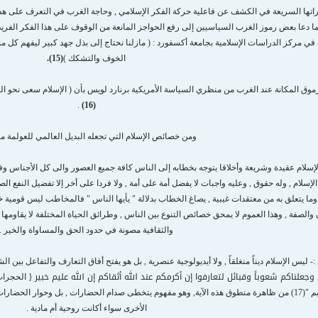
اتها السريعة في الكشف عن فاعلية حركة الفكر الإسلامي , وحاجة الغرب في التعرف على هذا ال
ما دعا بعض رموز الغرب السياسيين إلى رفع الحواجز المانعة من الوقوف على هذا الفكر الفريد 
ها في أكتوبر 1993 ف في مركز الدراسات الإسلامية بجامعة أكسفورد : ( مازلنا نحتاج إلى بذل جهد كبير لي
الخوف والتشكك )
(15).
المكانة عند الغرب من منظري السياسة الأمريكية برنارد لويس بأن ( الإسلام سعى نحو العالمي
.
(16)
ومن خصائص الإسلام التي تجعله البديل العالمي للعولمة ما 
الإسلام عقيدة وشريعة وأخلاقا يتوجه بخطابه إلى الناس كافة جميع العصور والى كل الأجناس و
لإسلام , وله حقوق , وعليه واجبات لا يفضل أمة على أمة , ولا فردا على أخر إلا تفضيل النفع ال
ه وما يتعلق به من معتقدات غيبية , يصاغ الخطاب بدلالة " يأيها الناس " فالمخاطب ليس قومية خا
الصفة , وهذا العموم لا يمحق خصائص التنوع بين الناس , وطرائق الحياة المختلفة لا يقاومها من
والثقافية مصونة في حدود الحق والمساواة والخير .
:- ليس الإسلام ديناً منغلقاً , ولا أيديولوجية عنصرية , بل هو يفتح أفاق التعارف والتفاعل بين ا
جعلناكم شعوباً وقبائل لتعارفوا إن أكرمكم عند الله أثقاكم إن الله عليم خبير
نستوحيها من القرآن الكريم "(17) من ظاهرة منطوق هذه الآية, وهو مفهوم يتخطى صدام الحضارات , بل و
الأخرى سواء أكانت روحية أم مادية .