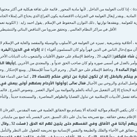
دة
:- إذا كانت العولمة من الداخل , لأنها مادية المحور , قائمة على ثقافة هيكلية في أكثر محت
لمادية , وبقدر إيغال العولمة في الجزئيات الاقتصادية يكون الفراغ الذي يحتاج الى إمتلاء الجان
للعولمة , ويفقدها توازنها , ذلك التوازن المحفوظ في الإسلام , يقول احمد زايد : ( الكونية
الأقل في مراكز النظام العالمي , وتحقق ضروبا من التناقض البنائي والتنشيطي ال
ة ، أخلاقية وتشريعية , تميزه عن العولمة في الأسلوب والوسيلة والمقصد والغاية في الإسلام لا
لا
إكراه في الدين
أن منع إدخال الناس في الدين قهراً ولو كان المسلمون أقوياء }
{
البقرة (254 )
شاء فليكفر
{
الكهف 29 , وحافظ الإسلام على حقوق الأقليات والشعوب ذات الديانات الأخرى بما فيها حق العقيدة والرأي والحوار فقال تعالى
يأيها ال
وأمر بالعدل في أسمى صوره ولو كان صاحب الحق عدواً و , والمعتدي من الأخرين ,
}
لوا
{
المائدة 8
, وحافظ الإسلام على حق المال , وحرم الربا سداً للإستغلال , ومنع الإحتكار , و
كم بينكم بالباطل إلا ان تكون تجارة عن تراض منكم
{
النساء 29 ,
كما حقن الدماء فقا
وأولوا الأرحام بعضهم أولى ببعض في ك
اصل المادي والروحي بين الأجيال
فقال تعالى
}
دية لايحتاج إلا إلى التفعيل من أبنائه بالعلم والموائمة بين أحوال العصر , ونصوص الشرع , فا
فة تفصل الأدبيات الإسلامية عن تناول القضايا والظواهر المعاصرة , والمستجدة حديثاً , والتأخر
- كان يكفي الإسلام مواكبة للحداثة ألا يتصادم مع الحقائق العلمية في نصه المقدس , القرءان ال
 الإعلام ببعض حقائقه , مع تصريحه بما يدل على ذلك السبق ,حتى لايفسر بأنه جمع بين مايتب
يهم آياتنا في الأفاق وفي انفسهم حتى يتبين لهم انه الحق
{
فصلت 52 , وقال تعالى
لى حقائق في الأحياء والفلك والطبيعة والنفس الإنسانية مع تحريضه للعقول على النظر والت