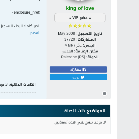
king of love
{enclosure_href}
:: عضو VIP ::
الخبر كاملا الرجاء التسجي
المصدر ...
تاريخ التسجيل:
May 2008
المشاركات:
37720
الجنس:
ذكر / Male
مكان الإقامة:
القدس
الدولة:
Palestine [PS]
مشاركة
تويت
الكلمات الدلالية:
لا يوج
المواضيع ذات الصلة
لا توجد نتائج تلبي هذه المعايير.