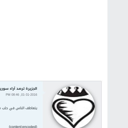
الجزيرة ترصد آراء سور
01-31-2016, 08:46 PM
يتعاطف الناس في حلب شم
{content:encoded}