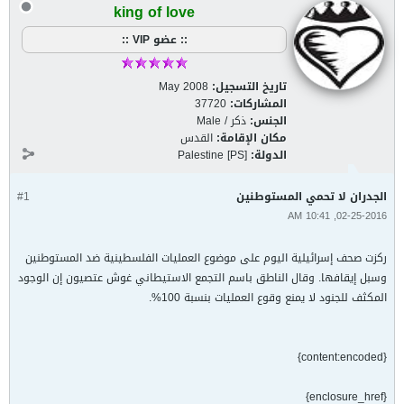
king of love
:: عضو VIP ::
تاريخ التسجيل:
May 2008
المشاركات:
37720
الجنس:
ذكر / Male
مكان الإقامة:
القدس
الدولة:
Palestine [PS]
الجدران لا تحمي المستوطنين
#1
02-25-2016, 10:41 AM
ركزت صحف إسرائيلية اليوم على موضوع العمليات الفلسطينية ضد المستوطنين
وسبل إيقافها. وقال الناطق باسم التجمع الاستيطاني غوش عتصيون إن الوجود
المكثف للجنود لا يمنع وقوع العمليات بنسبة 100%.
{content:encoded}
{enclosure_href}