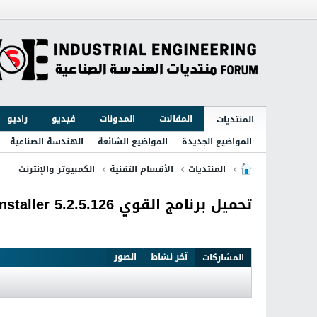
المقالات
المدونات
فيديو
راديو
المنتديات
المواضيع الجديدة
المواضيع الشائعة
الهندسة الصناعية
المنتديات
الأقسام التقنية
الكمبيوتر والإنترنت
تحميل برنامج القوي IObit Uninstaller 5.2.5.126 لألغاء البرامج من جذورها
آخر نشاط
الصور
المشاركات