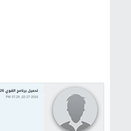
تحميل برنامج القوي IObit Uninstaller 5.2.5.126 لألغاء البرامج من جذورها
02-27-2016, 07:29 PM