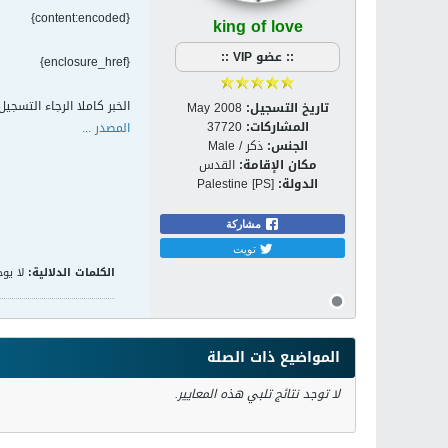
{content:encoded}
king of love
:: عضو VIP ::
{enclosure_href}
الخبر كاملا الرجاء التسجي
تاريخ التسجيل:
May 2008
المشاركات:
37720
المصدر ...
الجنس:
ذكر / Male
مكان الإقامة:
القدس
الدولة:
Palestine [PS]
مشاركة
تويت
الكلمات الدلالية:
لا يوج
المواضيع ذات الصلة
لا توجد نتائج تلبي هذه المعايير.