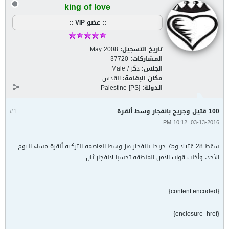
king of love
:: عضو VIP ::
تاريخ التسجيل:
May 2008
المشاركات:
37720
الجنس:
ذكر / Male
مكان الإقامة:
القدس
الدولة:
Palestine [PS]
100 قتيل وجريح بانفجار وسط أنقرة
#1
03-13-2016, 10:12 PM
سقط 28 قتيلا و75 جريحا بانفجار هز وسط العاصمة التركية أنقرة مساء اليوم
الأحد، وأخلت قوات الأمن المنطقة تحسبا لانفجار ثان.
{content:encoded}
{enclosure_href}