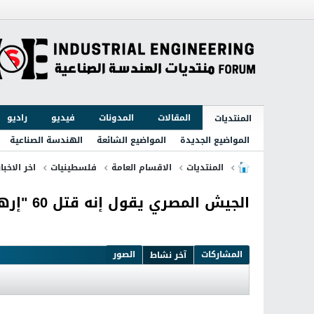
المقالات
المدونات
فيديو
راديو
المنتديات
المواضيع الجديدة
المواضيع الشائعة
الهندسة الصناعية
المنتديات
الاقسام العامة
فلسطينيات
اخر الاخبا
الجيش المصري يقول إنه قتل 60 "إرهابيا" بسيناء
المشاركات
الصور
آخر نشاط