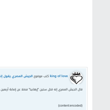
king of love
كتب موضوع
الجيش المصري يقول إنه قتل 60 "إرهابي
قال الجيش المصري إنه قتل ستين "إرهابيا" فضلا عن إصابة أربعين 
{content:encoded}