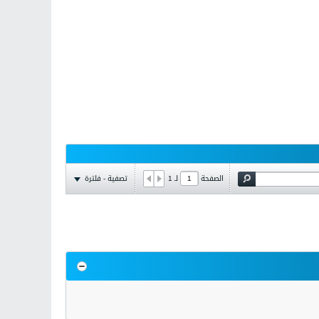
تصفية - فلترة
الصفحة
لـ
1