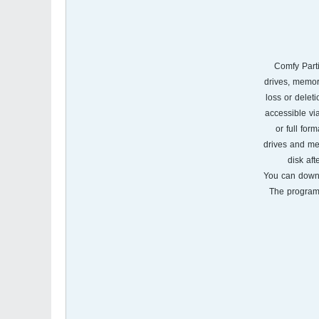
Comfy Parti
drives, memor
loss or delet
accessible vi
or full form
drives and mem
disk aft
You can downl
The program 