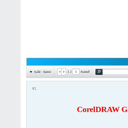
تصفية - فلترة
الصفحة
لـ
1
#1
CorelDRAW Gra