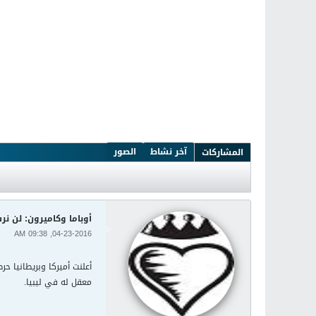
آخر نشاط
الصور
المشاركات
أوباما وكاميرون: لن نر
04-23-2016, 09:38 AM
أعلنت أميركا وبريطانيا ح
معقل له في ليبيا.