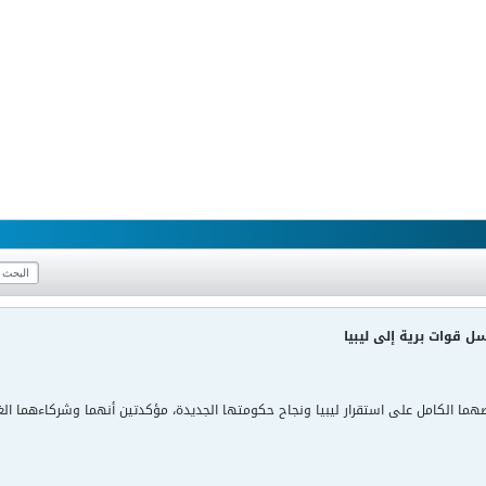
سل قوات برية إلى ليبيا
رصهما الكامل على استقرار ليبيا ونجاح حكومتها الجديدة، مؤكدتين أنهما وشركاءهما ا