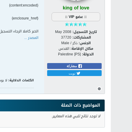
{content:encoded}
king of love
:: عضو VIP ::
{enclosure_href}
الخبر كاملا الرجاء التسجي
تاريخ التسجيل:
May 2008
المشاركات:
37720
المصدر ...
الجنس:
ذكر / Male
مكان الإقامة:
القدس
الدولة:
Palestine [PS]
مشاركة
تويت
الكلمات الدلالية:
لا يوج
المواضيع ذات الصلة
لا توجد نتائج تلبي هذه المعايير.