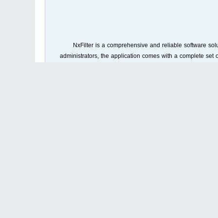
NxFilter is a comprehensive and reliable software sol
administrators, the application comes with a complete set of 
application, you surely need to inform yourself on how
accessing the Network and Sharing Center panel, you have th
Since the application is actually a forwarding DNS server, y
of the command prompt utility because updating the require
(specified on the website) and configuring