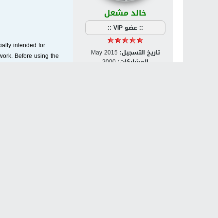
خالد مشعل
:: عضو VIP ::
ally intended for
تاريخ التسجيل:
May 2015
twork. Before using the
المشاركات:
2000
 data you need. By
الجنس:
ذكر / Male
se a specific DNS server
الدولة:
Palestine [PS]
مشاركة
t allows you to make use
تويت
he additional libraries
server.