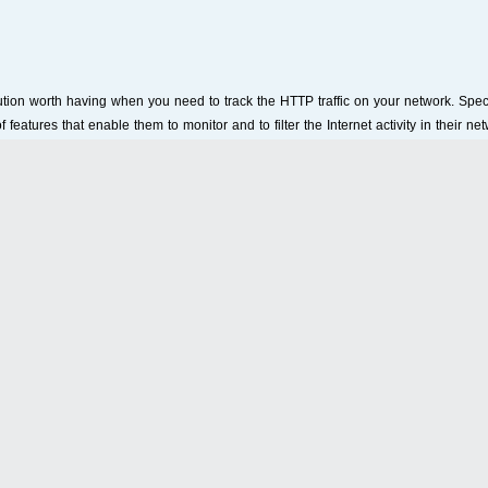
ution worth having when you need to track the HTTP traffic on your network. Speci
features that enable them to monitor and to filter the Internet activity in their ne
 a DNS service works and how you should configure it so you can monitor all the
e possibility to choose which TCP / IP protocol will be configured in order to u
address.
ou can use the exact method of setting up a DNS server for user systems. Also, i
d folders can be performed only using command shortcuts. Then, by downloading t
 the installed services, you have the possibility to make use of your created DNS 
salefiles
DOWNLOAD
turbobit