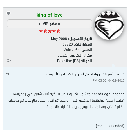
king of love
:: عضو VIP ::
تاريخ التسجيل:
May 2008
المشاركات:
37720
الجنس:
ذكر / Male
مكان الإقامة:
القدس
الدولة:
Palestine [PS]
"حليب أسود".. رواية عن أسرار الكتابة والأمومة
#1
04-29-2016, 03:00 PM
مدفوعة بقوة الأمومة وعشق الكتابة تنقل التركية ألف شفق في يومياتها
"حليب أسود" صراعاتها الداخلية قبيل زواجها ثم أثناء الحمل والإنجاب ثم يوميات
الكاتبة الأم، ومحاولات التوفيق بين الكتابة والأمومة.
{content:encoded}