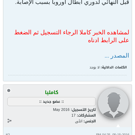
قبل النهائي لدوري أبطال أوروبا بسبب الإصابة.
لمشاهده الخبر كاملا الرجاء التسجيل ثم الضغط
على الرابط ادناه
المصدر ...
الكلمات الدلالية:
لا يوجد
كامليا
:: عضو جديد ::
تاريخ التسجيل:
May 2016
المشاركات:
17
الجنس:
انثى
05-15-2016, 04:25 PM