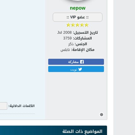
nepow
:: عضو VIP ::
تاريخ التسجيل:
Jul 2008
المشاركات:
3759
الجنس:
ذكر
مكان الإقامة:
نابلس
مشاركة
تويت
الكلمات الدلالية:
009-2010
المواضيع ذات الصلة