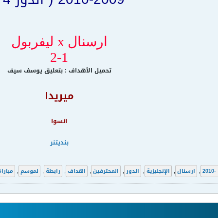
ارسنال x ليفربول
2-1
تحميل الأهداف : بتعليق يوسف سيف
ميريدا
انسوا
بنديتنر
2
,
ارسنال
,
الإنجليزية
,
الدور
,
المحترفين
,
اهداف
,
رابطة
,
لموسم
,
مباراة