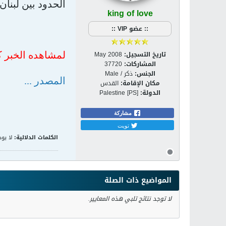
الحدود بين لبنان
king of love
:: عضو VIP ::
تاريخ التسجيل:
May 2008
لمشاهده الخبر ك
المشاركات:
37720
الجنس:
ذكر / Male
المصدر ...
مكان الإقامة:
القدس
الدولة:
Palestine [PS]
مشاركة
تويت
الكلمات الدلالية:
لا يوج
المواضيع ذات الصلة
لا توجد نتائج تلبي هذه المعايير.