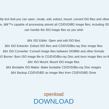
ity tool that you can open, create, edit, extract, mount, convert ISO files and ot
re, itâ€™s capable of processing almost all CD/DVD/BD image files, including I
can handle the ISO image files as you wish.
â€¢ ISO Editor: Open and edit ISO files
â€¢ ISO Extractor: Extract ISO files and CD/DVD/Blu-ray Disc image files
â€¢ ISO Converter: Convert image files between ISO/BIN and other formats
O Burner: Burn ISO image file to CD/DVD/Blu-ray Disc and burn image files on-th
â€¢ ISO Mount: Mount ISO image files
â€¢ Bootable ISO Maker: Make bootable CD/DVD/Blu-ray Disc images
â€¢ Backup CD/DVD/BD as image files from CD/DVD/BD Drive
openload
DOWNLOAD