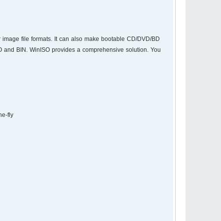
her image file formats. It can also make bootable CD/DVD/BD
SO and BIN. WinISO provides a comprehensive solution. You
e-fly