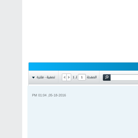
تصفية - فلترة
الصفحة
لـ
1
05-18-2016, 01:04 PM