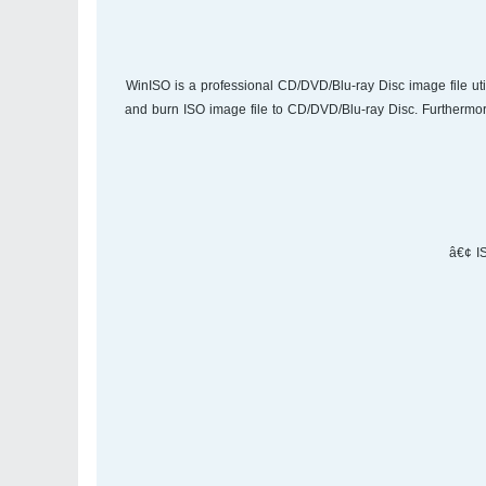
WinISO is a professional CD/DVD/Blu-ray Disc image file util
and burn ISO image file to CD/DVD/Blu-ray Disc. Furthermo
â€¢ IS