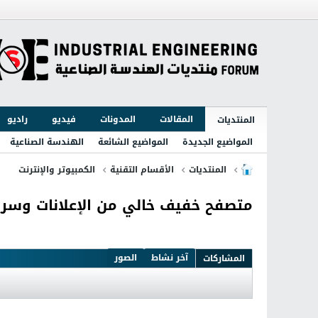
المقالات
المدونات
فيديو
راديو
المنتديات
المواضيع الجديدة
المواضيع الشائعة
الهندسة الصناعية
المنتديات
الأقسام التقنية
الكمبيوتر والإنترنت
متصفح خفيف خالي من الإعلانات وسريع eme Explorer 8.5.0.142360
آخر نشاط
الصور
المشاركات