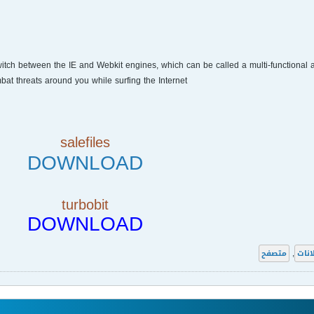
 switch between the IE and Webkit engines, which can be called a multi-functional a
bat threats around you while surfing the Internet.
salefiles
DOWNLOAD
turbobit
DOWNLOAD
انات
,
متصفح