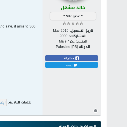
خالد مشعل
:: عضو VIP ::
nd safe, it aims to
تاريخ التسجيل:
May 2015
المشاركات:
2000
الجنس:
ذكر / Male
الدولة:
Palestine [PS]
مشاركة
تويت
الكلمات الدلالية:
الإعل
المواضيع ذات الصلة