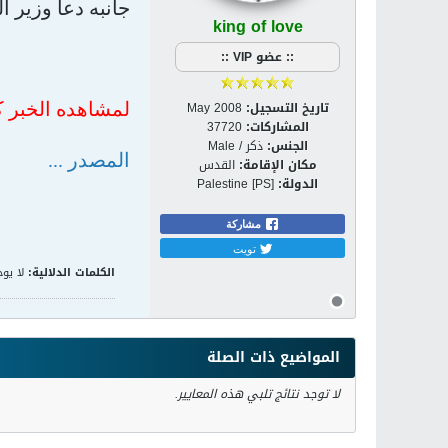
جانبه دعا وزير 
king of love
:: عضو VIP ::
تاريخ التسجيل:
May 2008
لمشاهده الخبر ك
المشاركات:
37720
الجنس:
ذكر / Male
المصدر ...
مكان الإقامة:
القدس
الدولة:
Palestine [PS]
مشاركة
تويت
الكلمات الدلالية:
لا يوج
المواضيع ذات الصلة
لا توجد نتائج تلبي هذه المعايير.