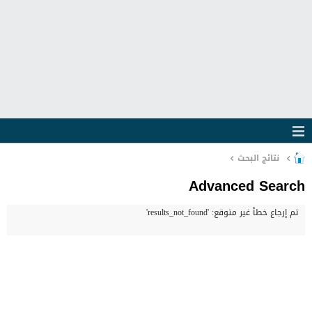
نتائج البحث
Advanced Search
تم إرجاع خطأ غير متوقع: 'results_not_found'