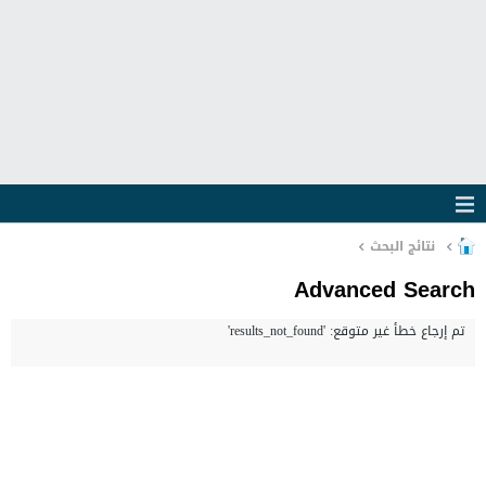
نتائج البحث
Advanced Search
تم إرجاع خطأ غير متوقع: 'results_not_found'