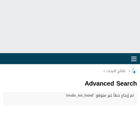
نتائج البحث
Advanced Search
تم إرجاع خطأ غير متوقع: 'results_not_found'