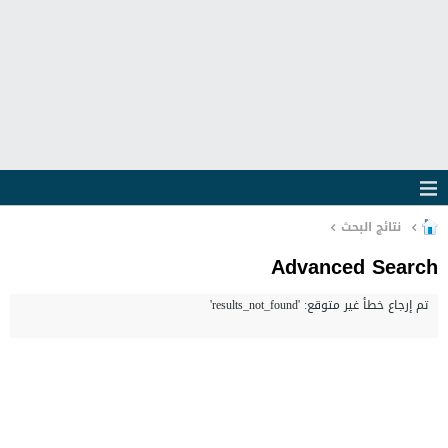
نتائج البحث
Advanced Search
تم إرجاع خطأ غير متوقع: 'results_not_found'