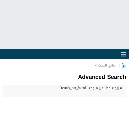
نتائج البحث
Advanced Search
تم إرجاع خطأ غير متوقع: 'results_not_found'