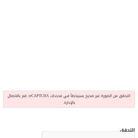
التحقق من الصورة غير صحيح بسببخطأ في محددات reCAPTCHA. قم بالاتصال
بالإدارة.
التحقق