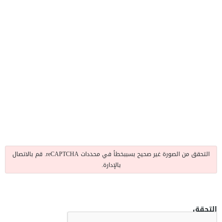
التحقق من الصورة غير صحيح بسببخطأ في محددات reCAPTCHA. قم بالاتصال
بالإدارة.
التحقق