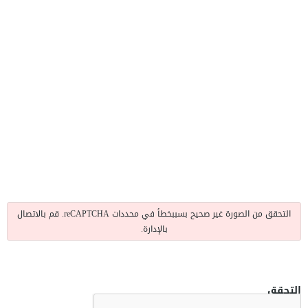
التحقق من الصورة غير صحيح بسببخطأ في محددات reCAPTCHA. قم بالاتصال
بالإدارة.
التحقق