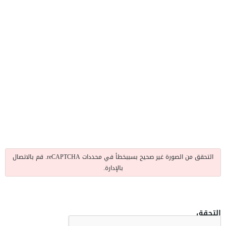
التحقق من الصورة غير صحيح بسببخطأ في محددات reCAPTCHA. قم بالاتصال
بالإدارة.
التحقق