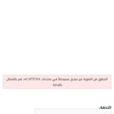
التحقق من الصورة غير صحيح بسببخطأ في محددات reCAPTCHA. قم بالاتصال
بالإدارة.
التحقق