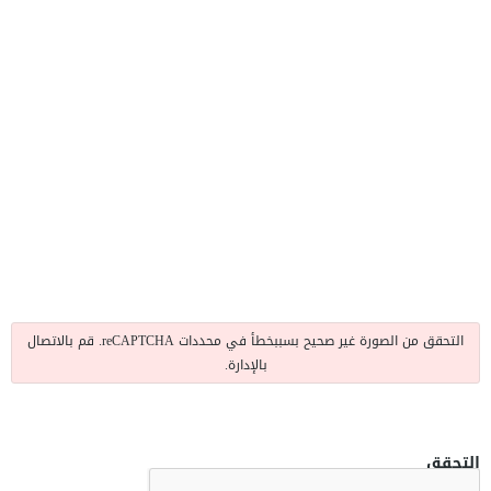
التحقق من الصورة غير صحيح بسببخطأ في محددات reCAPTCHA. قم بالاتصال
بالإدارة.
التحقق