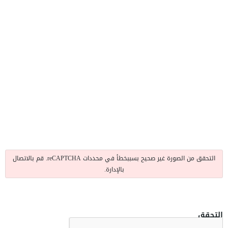
التحقق من الصورة غير صحيح بسببخطأ في محددات reCAPTCHA. قم بالاتصال
بالإدارة.
التحقق