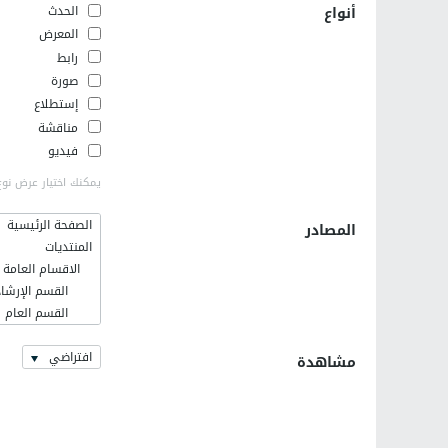
أنواع
الحدث
المعرض
رابط
صورة
إستطلاع
مناقشة
فيديو
يمكنك اختيار عرض نوع
الصفحة الرئيسية
المصادر
المنتديات
الاقسام العامة
القسم الإرشاد
القسم العام
فلسطينيات
افتراضي
اخر الاخبار وا
مشاهدة
القسم الإسلا
رمضانيات
كلية الهندسة ال
التعريف بالهند