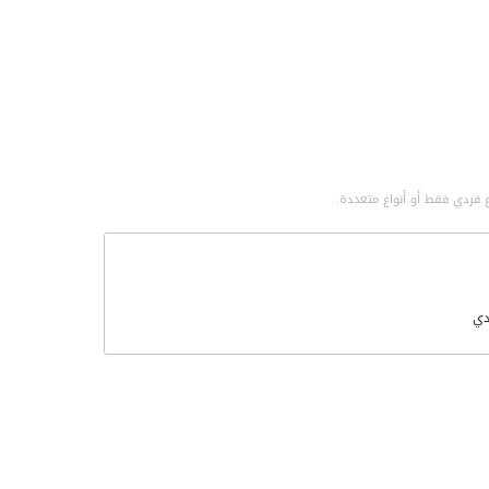
 فردي فقط أو أنواع متعددة.
ي
لتطورات
مي
صناعية
سة الصناعية