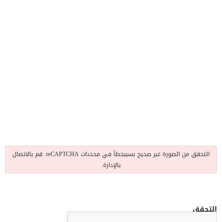
التحقق من الصورة غير صحيح بسببخطأ في محددات reCAPTCHA. قم بالاتصال
بالإدارة.
التحقق