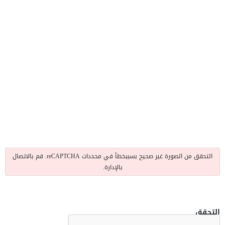
التحقق من الصورة غير صحيح بسببخطأ في محددات reCAPTCHA. قم بالاتصال
بالإدارة.
التحقق