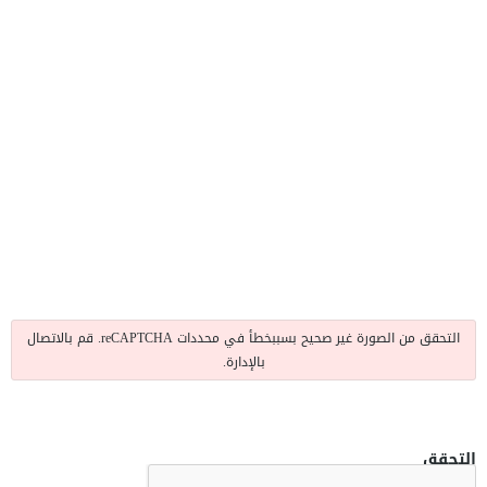
التحقق من الصورة غير صحيح بسببخطأ في محددات reCAPTCHA. قم بالاتصال
بالإدارة.
التحقق