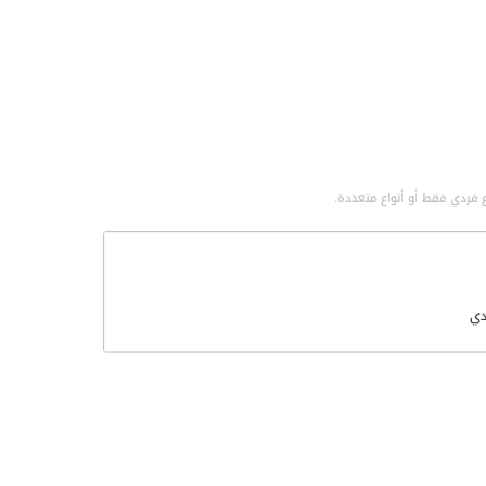
 فردي فقط أو أنواع متعددة.
ي
لتطورات
مي
صناعية
سة الصناعية