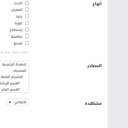
أنواع
الحدث
المعرض
رابط
صورة
إستطلاع
مناقشة
فيديو
يمكنك اختيار عرض نوع
الصفحة الرئيسية
المصادر
المنتديات
الاقسام العامة
القسم الإرشاد
القسم العام
فلسطينيات
افتراضي
اخر الاخبار وا
مشاهدة
القسم الإسلا
رمضانيات
كلية الهندسة ال
التعريف بالهند