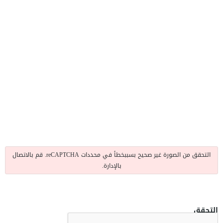
التحقق من الصورة غير صحيح بسببخطأ في محددات reCAPTCHA. قم بالاتصال
بالإدارة.
التحقق