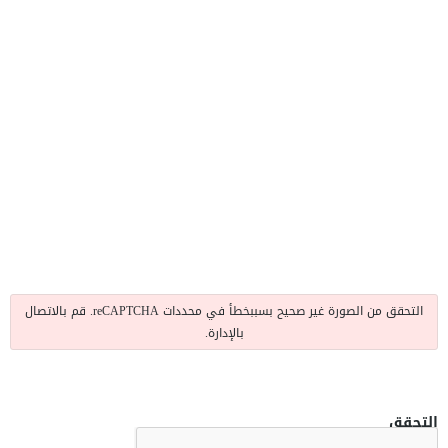
التحقق من الصورة غير صحيح بسببخطأ في محددات reCAPTCHA. قم بالاتصال
بالإدارة.
التحقق