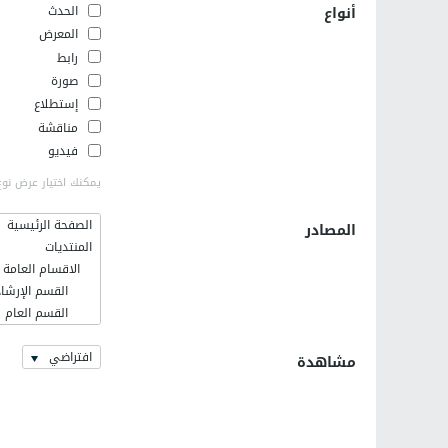
أنواع
الحدث
المعرض
رابط
صورة
إستطلاع
مناقشة
فيديو
يمكنك اختيار عرض نوع
الصفحة الرئيسية
المصادر
المنتديات
الاقسام العامة
القسم الإرشاد
القسم العام
فلسطينيات
افتراضي
اخر الاخبار وا
مشاهدة
القسم الإسلا
رمضانيات
كلية الهندسة ال
التعريف بالهند