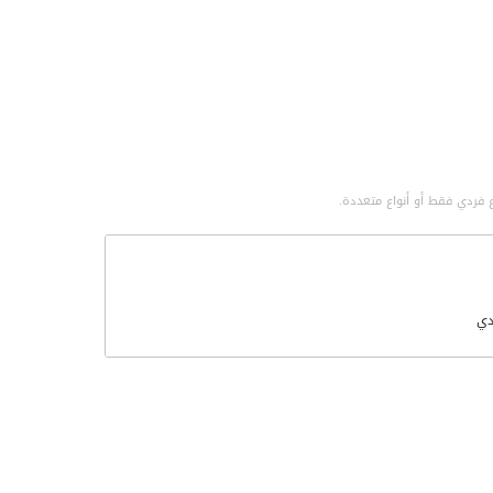
 فردي فقط أو أنواع متعددة.
ي
لتطورات
مي
صناعية
سة الصناعية