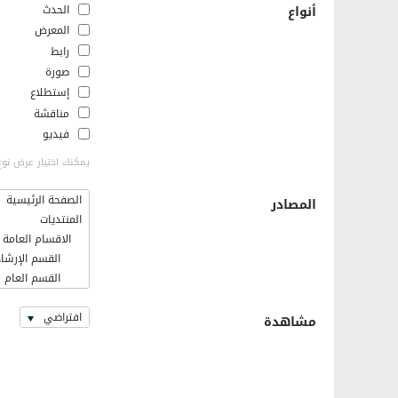
أنواع
الحدث
المعرض
رابط
صورة
إستطلاع
مناقشة
فيديو
يمكنك اختيار عرض نوع
الصفحة الرئيسية
المصادر
المنتديات
الاقسام العامة
القسم الإرشاد
القسم العام
فلسطينيات
افتراضي
اخر الاخبار وا
مشاهدة
القسم الإسلا
رمضانيات
كلية الهندسة ال
التعريف بالهند