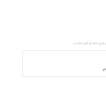
 فردي فقط أو أنواع متعددة.
ي
لتطورات
مي
صناعية
سة الصناعية